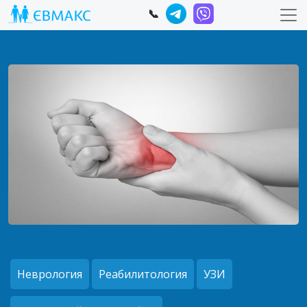
📞
Неврология
Реабилитология
УЗИ