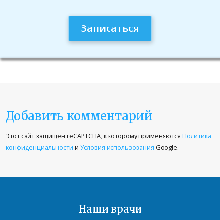
Добавить комментарий
Ваш адрес email не будет опубликован.
Этот сайт защищен reCAPTCHA, к которому применяются
Политика
Обязательные поля помечены
*
конфиденциальности
и
Условия использования
Google.
Комментарий
*
Наши врачи