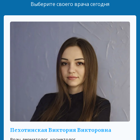
Выберите своего врача сегодня
Имя
*
Email
*
Сохранить моё имя, email и адрес сайта в этом
браузере для последующих моих комментариев.
Ваша оцінка
★
★
★
★
★
Пехотинская Виктория Викторовна
Врач-дерматолог, косметолог