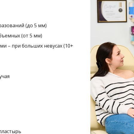
азований (до 5 мм)
ъемных (от 5 мм)
ми – при больших невусах (10+
учая
 пластырь