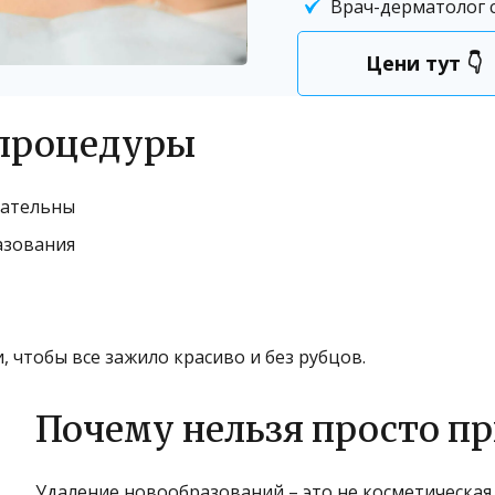
Врач-дерматолог с
Цени тут 👇
 процедуры
зательны
азования
 чтобы все зажило красиво и без рубцов.
Почему нельзя просто пр
Удаление новообразований – это не косметическая