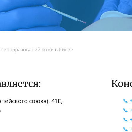
новообразований кожи в Киеве
вляется:
Кон
пейского союза), 41Е,
📞 
ь
📞 
📞 
📞 