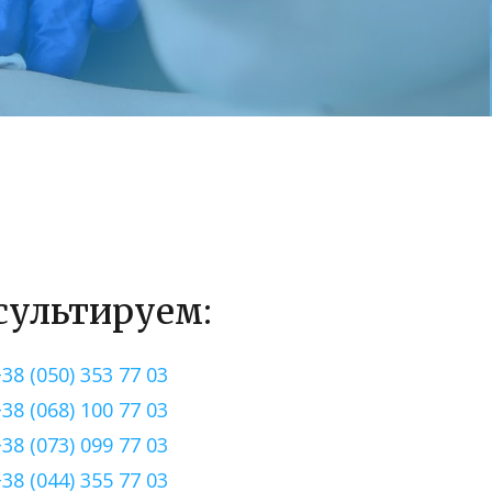
сультируем:
+38 (050) 353 77 03
+38 (068) 100 77 03
+38 (073) 099 77 03
+38 (044) 355 77 03