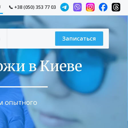
U
📞
+38 (050) 353 77 03
Записаться
ы
ожи в Киеве
ем опытного