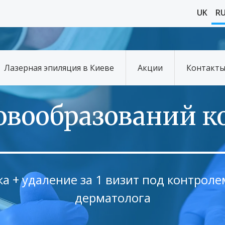
UK
R
Лазерная эпиляция в Киеве
Акции
Контакт
овообразований к
а + удаление за 1 визит под контрол
дерматолога