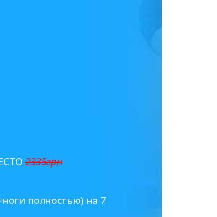
МЕСТО
2335грн
ноги полностью) на 7