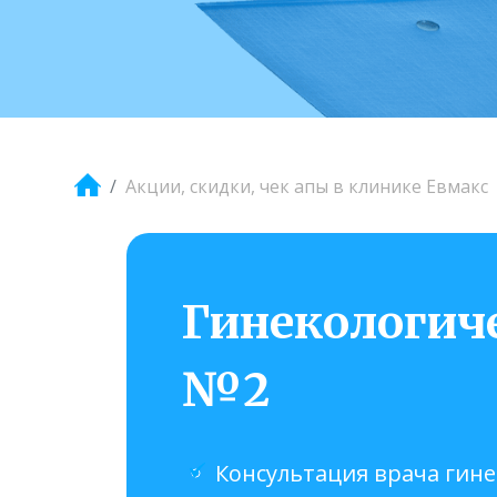
Акции, скидки, чек апы в клинике Евмакс
Гинекологиче
№2
Консультация врача гине