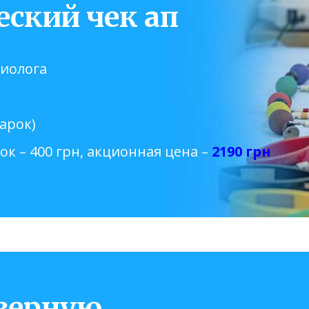
ский чек ап
диолога
арок)
рок – 400 грн, акционная цена –
2190 грн
азерную