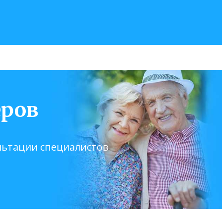
еров
льтации специалистов