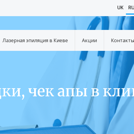
UK
R
Лазерная эпиляция в Киеве
Акции
Контакт
ки, чек апы в кл