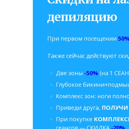
депиляцию
При первом посещении
50
Также сейчас действуют ски
Две зоны
-50%
(на 1 СЕАН
Глубокое бикини+подмы
Комплекс зон: ноги пол
Приведи друга,
ПОЛУЧИ
При покупке
КОМПЛЕКС
сеансов — СКИДКА
-20%