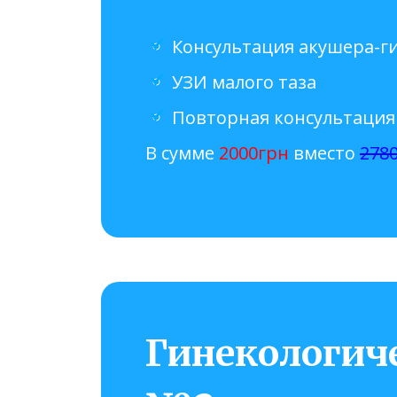
Консультация акушера-г
УЗИ малого таза
Повторная консультация
В сумме
2000грн
вместо
2780
Гинекологиче