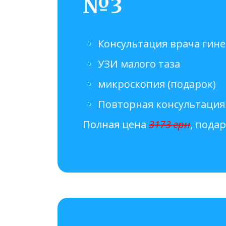
№3
Консультация врача гине
УЗИ малого таза
микроскопия (подарок)
Повторная консультация
Полная цена
3173 грн
, пода