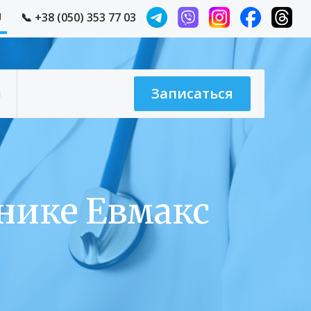
U
📞
+38 (050) 353 77 03
Записаться
ы
инике Евмакс