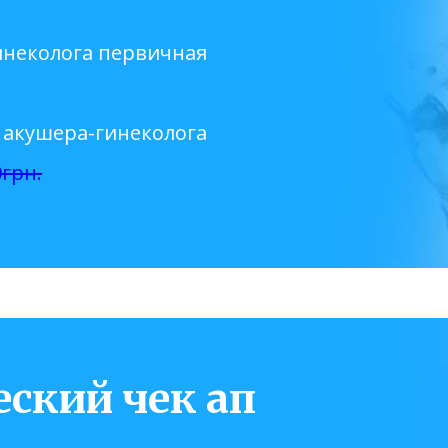
инеколога первичная
 акушера-гинеколога
грн.
ский чек ап