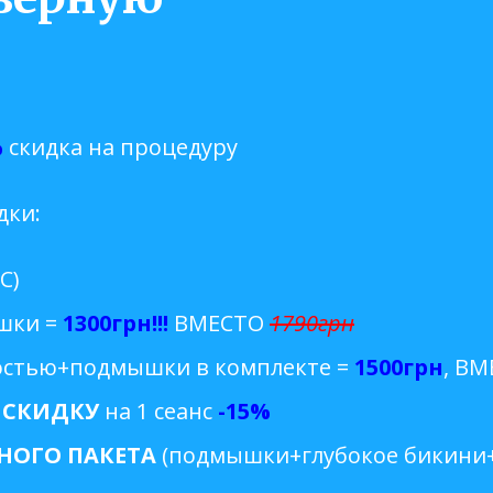
%
скидка на процедуру
дки:
С)
шки =
1300грн!!!
ВМЕСТО
1790грн
ностью+подмышки в комплекте =
1500грн
, В
 СКИДКУ
на 1 сеанс
-15%
НОГО ПАКЕТА
(подмышки+глубокое бикини+