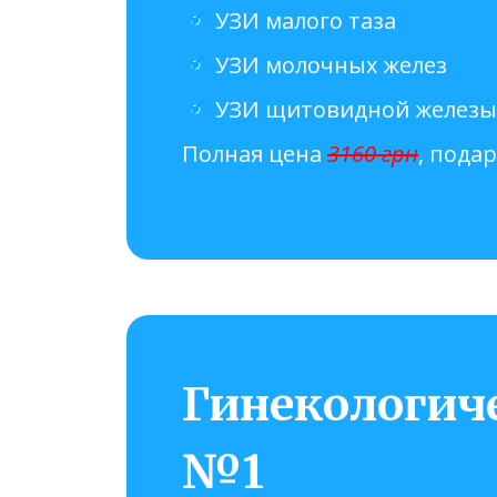
УЗИ малого таза
УЗИ молочных желез
УЗИ щитовидной железы 
Полная цена
3160 грн
, пода
Гинекологиче
№1