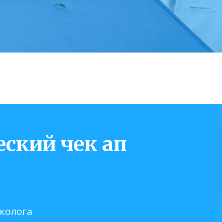
ский чек ап
колога