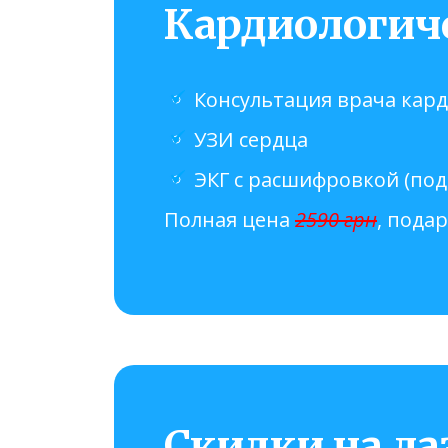
Кардиологиче
Консультация врача кар
УЗИ сердца
ЭКГ с расшифровкой (под
Полная цена
2590 грн
, пода
Скидки на л