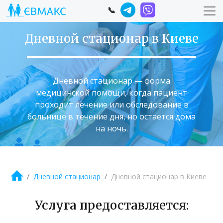
📞
Дневной стационар в Киеве
Дневной стационар — форма
медицинской помощи, когда пациент
проходит лечение или обследование в
больнице в течение дня, но остается дома
на ночь.
Дневной стационар
Дневной стационар в Киеве
Услуга предоставляется: