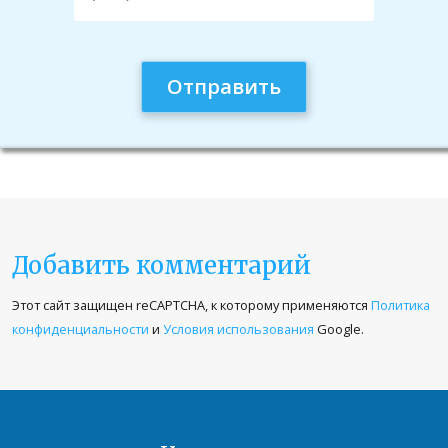
Добавить комментарий
Ваш адрес email не будет опубликован.
Этот сайт защищен reCAPTCHA, к которому применяются
Политика
Обязательные поля помечены
*
конфиденциальности
и
Условия использования
Google.
Комментарий
*