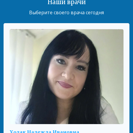
Наши врачи
Выберите своего врача сегодня
Имя
*
Email
*
Сохранить моё имя, email и адрес сайта в этом
браузере для последующих моих комментариев.
Ваша оцінка
Ходак Надежда Ивановна