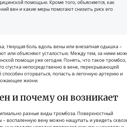
дицинской помощью. Кроме того, объясняется, как
ний вен и какие меры помогают снизить риск его
ва, тянущая боль вдоль вены или внезапная одышка –
ют или объясняют усталостью. Между тем, за ними мож
нской помощи уже сегодня. Понять, что такое тромбоз,
го сгустка непосредственно в вене, перекрывающей
 способен оторваться, попасть в легочную артерию и
рожающее жизни.
ен и почему он возникает
ципиально разные виды тромбоза. Поверхностный
 – воспаленную вену можно нащупать и увидеть сквоз
альных стадиях нередко протекает скрыто: у некоторых