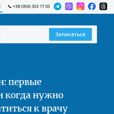
U
📞
+38 (050) 353 77 03
Записаться
ы
н: первые
 когда нужно
атиться к врачу