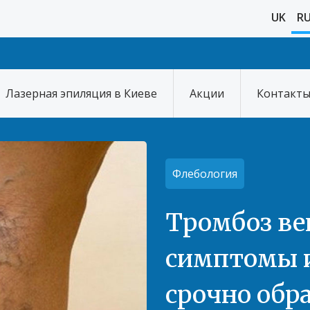
UK
R
Лазерная эпиляция в Киеве
Акции
Контакт
Флебология
Тромбоз ве
симптомы и
срочно обр