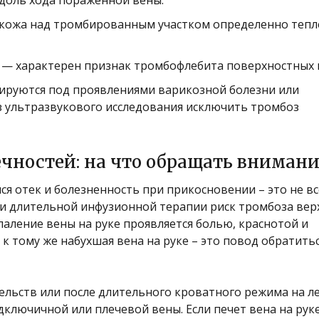
кожа над тромбированным участком определенно тепл
 — характерен признак тромбофлебита поверхностных 
ируются под проявлениями варикозной болезни или
 ультразвукового исследования исключить тромбоз
ечностей: на что обращать вниман
лся отек и болезненность при прикосновении – это не в
ли длительной инфузионной терапии риск тромбоза вер
паление вены на руке проявляется болью, краснотой и
 тому же набухшая вена на руке – это повод обратитьс
ельств или после длительного кроватного режима на л
дключичной или плечевой вены. Если печет вена на рук