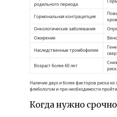
Горм
родильного периода
Повы
Гормональная контрацепция
кро
Онкологические заболевания
Опух
Ожирение
Вено
Гене
Наследственные тромбофилии
све
Сниж
Возраст более 60 лет
риск
Наличие двух и более факторов риска из 
флебологом и при необходимости пройти
Когда нужно срочно