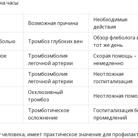
на часы:
Необходимые
Возможная причина
действия
Обзор флеболога 
 болью
Тромбоз глубоких вен
тот же день
ное
Тромбоэмболия
Скорая помощь –
легочной артерии
немедленно
Тромбоэмболия
Неотложная
легочной артерии
госпитализация
Окклюзивный
Неотложная пом
тромбоз
Тромботическое
Госпитализация б
осложнение
промедлений
у человека, имеет практическое значение для профилак