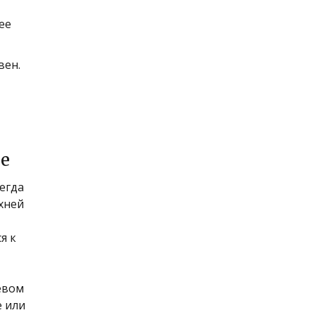
ее
вен.
ие
сегда
хней
я к
евом
е или