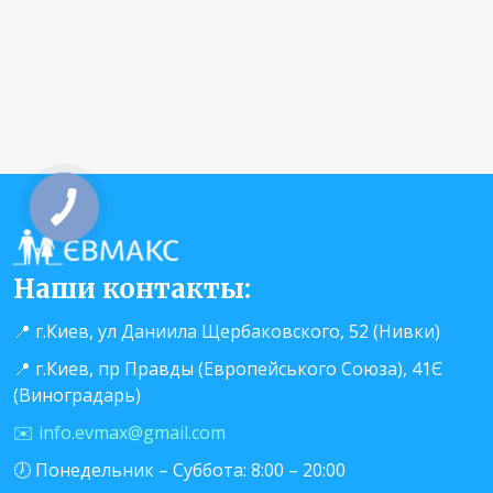
Наши контакты:
📍 г.Киев, ул Даниила Щербаковского, 52 (Нивки)
📍 г.Киев, пр Правды (Европейського Союза), 41Є
(Виноградарь)
✉️ info.evmax@gmail.com
🕖 Понедельник – Суббота: 8:00 – 20:00