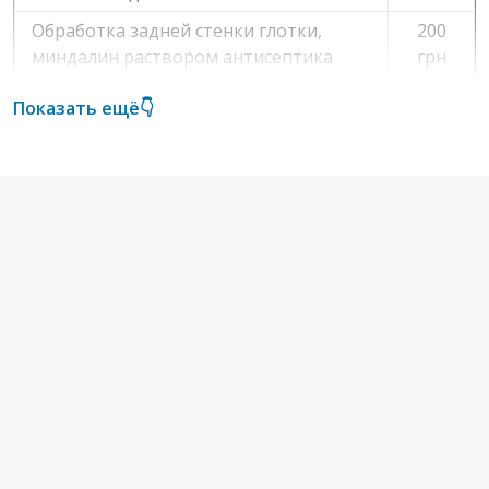
Обработка задней стенки глотки,
200
миндалин раствором антисептика
грн
150
Показать ещё👇
Пневмомассаж барабанной перепонки
грн
Продувание слуховой трубы по
350
Политцеру
грн
Промывание аттика, лакун, клеток
600
гратчатого лабиринта
грн
600
Промывание полости носа по Проетцу
грн
Промывание серной пробки после
430
консультации отоларинголога
грн
850
Пункция гайморовой пазухи (одной)
грн
2000