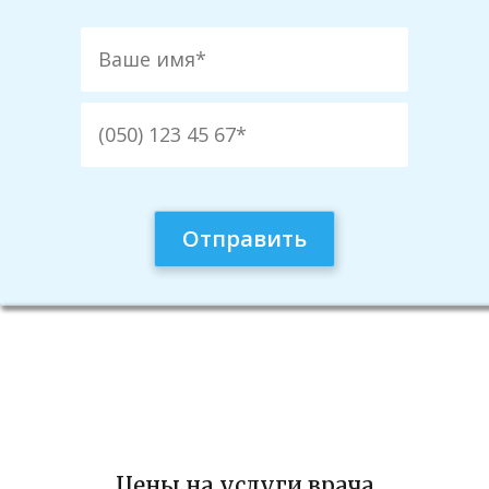
Имя
*
Email
*
Сохранить моё имя, email и адрес сайта в этом
браузере для последующих моих комментариев.
Ваша оцінка
★
★
★
★
★
Цены на услуги врача