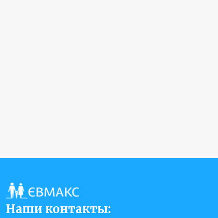
Тампонада носа передняя
грн
380
Туалет наружного слухового прохода
грн
1500
Вскрытие паратонзилярного абсцесса
грн
Наши контакты: