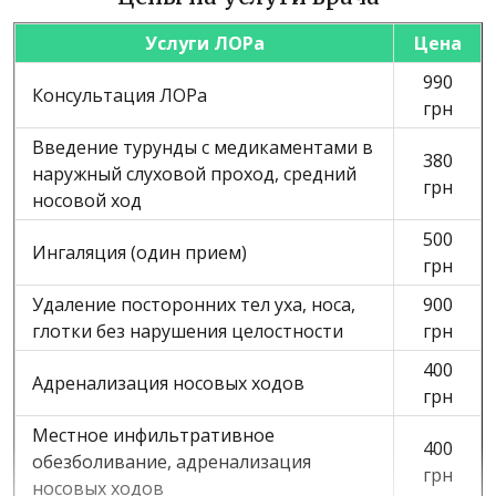
Услуги ЛОРа
Цена
990
Консультация ЛОРа
грн
Введение турунды с медикаментами в
380
наружный слуховой проход, средний
грн
носовой ход
500
Ингаляция (один прием)
грн
Удаление посторонних тел уха, носа,
900
глотки без нарушения целостности
грн
400
Адренализация носовых ходов
грн
Местное инфильтративное
400
обезболивание, адренализация
грн
носовых ходов