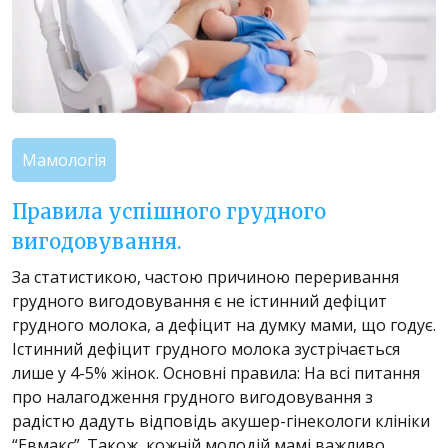
Мамологія
Правила успішного грудного
вигодовування.
За статистикою, частою причиною переривання
грудного вигодовування є не істинний дефіцит
грудного молока, а дефіцит на думку мами, що годує.
Істинний дефіцит грудного молока зустрічається
лише у 4-5% жінок. Основні правила: На всі питання
про налагодження грудного вигодовування з
радістю дадуть відповідь акушер-гінекологи клініки
“Евмакс”. Також, кожній молодій мамі важливо