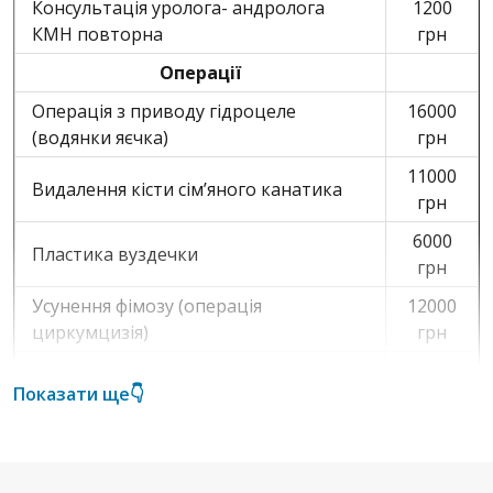
Консультація уролога- андролога
1200
КМН повторна
грн
Операції
Операція з приводу гідроцеле
16000
(водянки яєчка)
грн
11000
Видалення кісти сім’яного канатика
грн
6000
Пластика вуздечки
грн
Усунення фімозу (операція
12000
циркумцизія)
грн
Мікрохірургія варикоцелє операція
14000
Показати ще👇
Мармара (без вартості анестезії)
грн
Маніпуляції
1000
Роз’єднання синехій