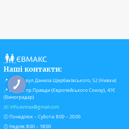
Катетеризація сечового міхура у
700
випадку гострої затримки
грн
сечовипускання (чоловіки) +катетер
Катетеризація сечового міхура (+
350
забір сечі у жінок)
грн
Забір урогенітального мазка у
150
чоловіків
грн
2000
Цистоскопія
грн
Наші контакти:
350
📍 м.Київ, вул Данила Щербаківського, 52 (Нивки)
Інстиляція уретри (одна процедура)
грн
📍 м.Київ, пр Правди (Європейського Союзу), 41Є
Перевязка урологічна
300
(Виноградар)
післяопераційних ран
грн
✉️ info.evmax@gmail.com
Фізіотерапія
🕖 Понеділок – Субота: 8:00 – 20:00
Магніто-лазерна електростимуляція
400
🕕 Неділя: 8:00 – 18:00
(ректальним датчиком)
грн