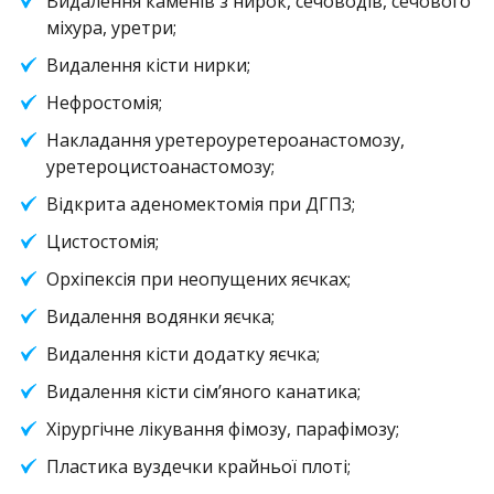
Видалення каменів з нирок, сечоводів, сечового
міхура, уретри;
Видалення кісти нирки;
Нефростомія;
Накладання уретероуретероанастомозу,
уретероцистоанастомозу;
Відкрита аденомектомія при ДГП3;
Цистостомія;
Орхіпексія при неопущених яєчках;
Видалення водянки яєчка;
Видалення кісти додатку яєчка;
Видалення кісти сімʼяного канатика;
Хірургічне лікування фімозу, парафімозу;
Пластика вуздечки крайньої плоті;