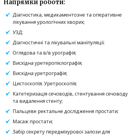
Напрямки роботи:
Діагностика, медикаментозне та оперативне
лікування урологічних хворих;
УЗД;
Діагностичні та лікувальні маніпуляції:
Оглядова та в/в урографія;
Висхідна уретеропієлографія;
Висхідна уретрографія;
Цистоскопія. Уретроскопія;
Катетеризація сечоводів, стентування сечоводу
та видалення стенту;
Пальцеве ректальне дослідження простати;
Масаж простати;
Забір секрету передміхурової залози для