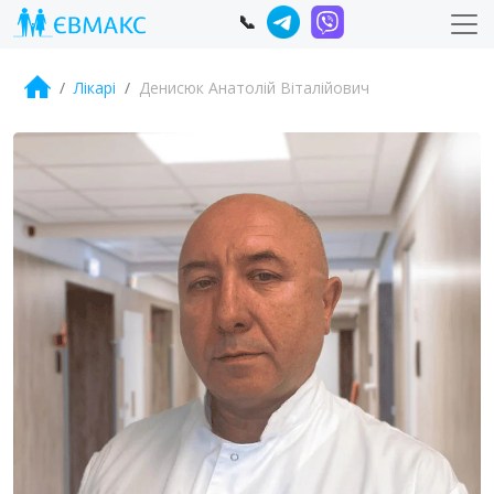
📞
Лікарі
Денисюк Анатолій Віталійович