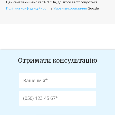
Ваша e-mail адреса не оприлюднюватиметься.
Цей сайт захищено reCAPTCHA, до якого застосовуються
Обов’язкові поля позначені
*
Політика конфіденційності
та
Умови використання
Google.
Коментар
*
Отримати консультацію
Ім'я
*
Email
*