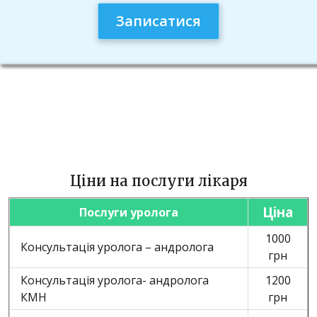
Зберегти моє ім'я, e-mail, та адресу сайту в цьому
браузері для моїх подальших коментарів.
Ваша оцінка
★
★
★
★
★
Ціни на послуги лікаря
Ціна
Послуги уролога
1000
Консультація уролога – андролога
грн
Консультація уролога- андролога
1200
КМН
грн